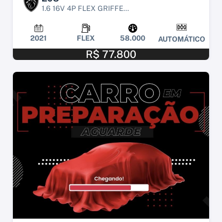
1.6 16V 4P FLEX GRIFFE...
2021
FLEX
58.000
AUTOMÁTICO
R$ 77.800