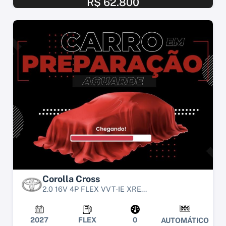
R$ 62.800
Corolla Cross
2.0 16V 4P FLEX VVT-IE XRE...
2027
FLEX
0
AUTOMÁTICO