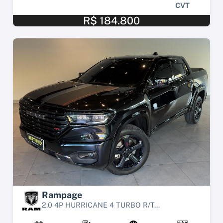
CVT
R$ 184.800
Rampage
2.0 4P HURRICANE 4 TURBO R/T...