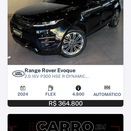
Range Rover Evoque
2.0 16V P300 HSE R-DYNAMIC...
2024
FLEX
4.800
AUTOMÁTICO
R$ 364.800