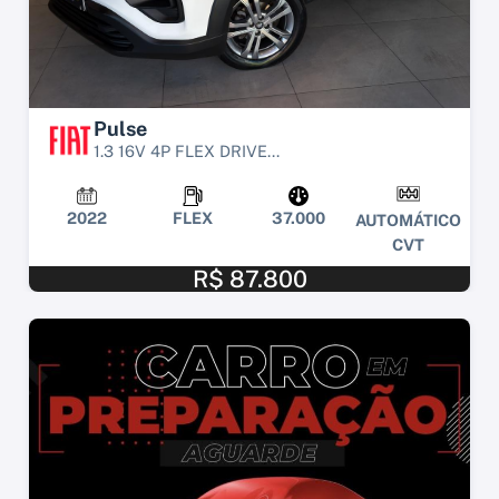
Pulse
1.3 16V 4P FLEX DRIVE...
2022
FLEX
37.000
AUTOMÁTICO
CVT
R$ 87.800