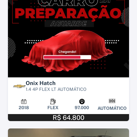
Onix Hatch
1.4 4P FLEX LT AUTOMÁTICO
2018
FLEX
97.000
AUTOMÁTICO
R$ 64.800